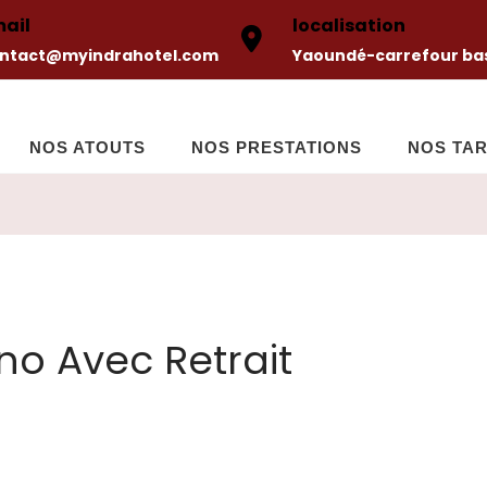
ail
localisation
ntact@myindrahotel.com
Yaoundé-carrefour bas
NOS ATOUTS
NOS PRESTATIONS
NOS TAR
no Avec Retrait