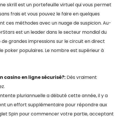
 skrill est un portefeuille virtuel qui vous permet
ans frais et vous pouvez le faire en quelques
nt ces méthodes avec un nuage de suspicion. Au-
erStars est un leader dans le secteur mondial du
de grandes impressions sur le circuit en direct
de poker populaires. Le nombre est supérieur à
n casino en ligne sécurisé?:
Dés vraiment
ez.
ntente pluriannuelle a débuté cette année, il y a
ment un effort supplémentaire pour répondre aux
onglet Spin pour commencer votre partie, acceptant