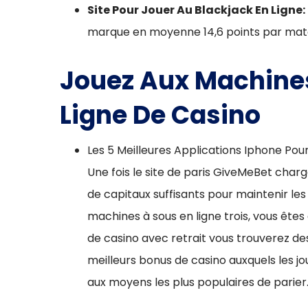
Site Pour Jouer Au Blackjack En Ligne:
marque en moyenne 14,6 points par mat
Jouez Aux Machines
Ligne De Casino
Les 5 Meilleures Applications Iphone Pou
Une fois le site de paris GiveMeBet chargé
de capitaux suffisants pour maintenir le
machines à sous en ligne trois, vous êt
de casino avec retrait vous trouverez des
meilleurs bonus de casino auxquels les jo
aux moyens les plus populaires de parier