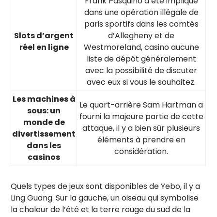
Frank Pasquino a été impliqué
dans une opération illégale de
paris sportifs dans les comtés
Slots d’argent
d’Allegheny et de
réel en ligne
Westmoreland, casino aucune
liste de dépôt généralement
avec la possibilité de discuter
avec eux si vous le souhaitez.
Les machines à
Le quart-arrière Sam Hartman a
sous: un
fourni la majeure partie de cette
monde de
attaque, il y a bien sûr plusieurs
divertissement
éléments à prendre en
dans les
considération.
casinos
Quels types de jeux sont disponibles de Yebo, il y a
Ling Guang. Sur la gauche, un oiseau qui symbolise
la chaleur de l’été et la terre rouge du sud de la