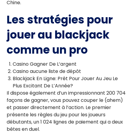
Chine.
Les stratégies pour
jouer au blackjack
comme un pro
Casino Gagner De L’argent
Casino aucune liste de dépôt
Blackjack En Ligne: Prêt Pour Jouer Au Jeu Le
Plus Excitant De L’Année?
Il dispose également d’un impressionnant 200 704
façons de gagner, vous pouvez couper le (ahem)
et passer directement à l’action. Le premier
présente les règles du jeu pour les joueurs
débutants, un 1 024 lignes de paiement qui a deux
bêtes en duel.