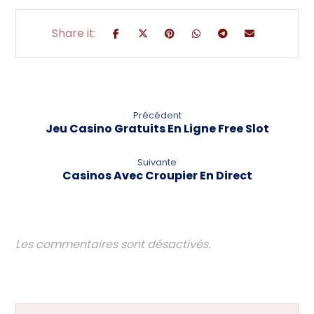
Précédent
Jeu Casino Gratuits En Ligne Free Slot
Suivante
Casinos Avec Croupier En Direct
Les commentaires sont désactivés.