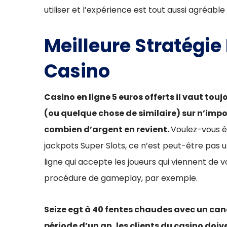
utiliser et l’expérience est tout aussi agréabl
Meilleure Stratégi
Casino
Casino en ligne 5 euros offerts il vaut tou
(ou quelque chose de similaire) sur n’impo
combien d’argent en revient.
Voulez-vous ê
jackpots Super Slots, ce n’est peut-être pas 
ligne qui accepte les joueurs qui viennent de 
procédure de gameplay, par exemple.
Seize egt à 40 fentes chaudes avec un cana
période d’un an, les clients du casino doive