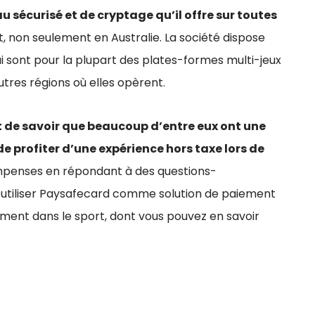
au sécurisé et de cryptage qu’il offre sur toutes
, non seulement en Australie. La société dispose
i sont pour la plupart des plates-formes multi-jeux
utres régions où elles opèrent.
fit de savoir que beaucoup d’entre eux ont une
de profiter d’une expérience hors taxe lors de
mpenses en répondant à des questions-
 à utiliser Paysafecard comme solution de paiement
ement dans le sport, dont vous pouvez en savoir