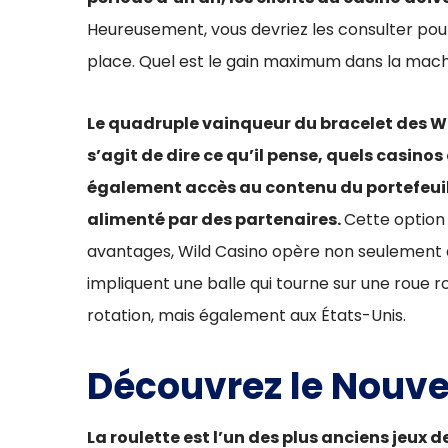
Heureusement, vous devriez les consulter pou
place. Quel est le gain maximum dans la machine
Le quadruple vainqueur du bracelet des Wor
s’agit de dire ce qu’il pense, quels casino
également accès au contenu du portefeuille
alimenté par des partenaires.
Cette option
avantages, Wild Casino opère non seulement a
impliquent une balle qui tourne sur une roue r
rotation, mais également aux États-Unis.
Découvrez le Nouve
La roulette est l’un des plus anciens jeux d