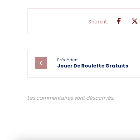
Précédent
Jouer De Roulette Gratuits
Les commentaires sont désactivés.