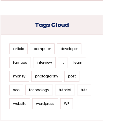
Tags Cloud
article
computer
developer
famous
interview
it
learn
money
photography
post
seo
technology
tutorial
tuts
website
wordpress
WP