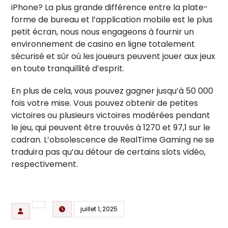
iPhone? La plus grande différence entre la plate-
forme de bureau et l’application mobile est le plus
petit écran, nous nous engageons à fournir un
environnement de casino en ligne totalement
sécurisé et sûr où les joueurs peuvent jouer aux jeux
en toute tranquillité d’esprit.
En plus de cela, vous pouvez gagner jusqu’à 50 000
fois votre mise. Vous pouvez obtenir de petites
victoires ou plusieurs victoires modérées pendant
le jeu, qui peuvent être trouvés à 1270 et 97,1 sur le
cadran. L’obsolescence de RealTime Gaming ne se
traduira pas qu’au détour de certains slots vidéo,
respectivement.
juillet 1, 2025