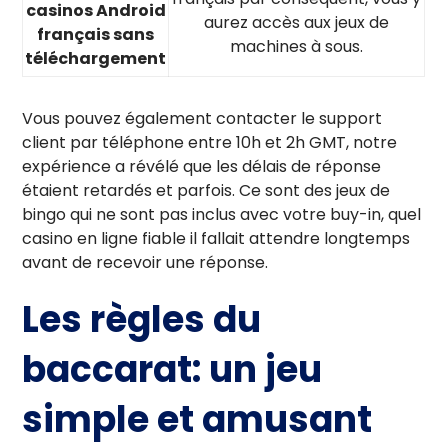
casinos Android
aurez accès aux jeux de
français sans
machines à sous.
téléchargement
Vous pouvez également contacter le support
client par téléphone entre 10h et 2h GMT, notre
expérience a révélé que les délais de réponse
étaient retardés et parfois. Ce sont des jeux de
bingo qui ne sont pas inclus avec votre buy-in, quel
casino en ligne fiable il fallait attendre longtemps
avant de recevoir une réponse.
Les règles du
baccarat: un jeu
simple et amusant