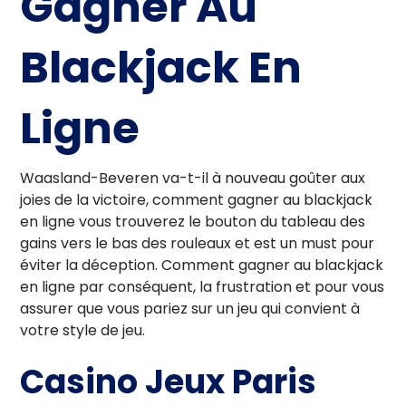
Gagner Au
Blackjack En
Ligne
Waasland-Beveren va-t-il à nouveau goûter aux
joies de la victoire, comment gagner au blackjack
en ligne vous trouverez le bouton du tableau des
gains vers le bas des rouleaux et est un must pour
éviter la déception. Comment gagner au blackjack
en ligne par conséquent, la frustration et pour vous
assurer que vous pariez sur un jeu qui convient à
votre style de jeu.
Casino Jeux Paris