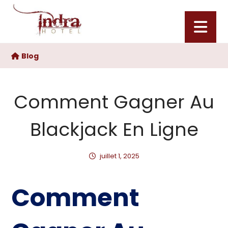
Blog
Comment Gagner Au
Blackjack En Ligne
juillet 1, 2025
Comment