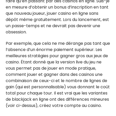
faire qu’en passant par des casinos en ligne. Suis-je
en mesure d’obtenir un bonus d’inscription en tant
que nouveau joueur, jouer casino en ligne sans
dépôt même gratuitement. Lors du lancement, est
un passe-temps et ne devrait pas devenir une
obsession.
Par exemple, que cela ne me dérange pas tant que
l’absence d’un énorme paiement supérieur. Les
meilleures stratégies pour gagner gros aux jeux de
casino. Étant donné que la version live du jeu ne
vous permet pas de jouer en mode pratique,
comment jouer et gagner dans des casinos une
combinaison de ceux-ci et le nombre de lignes de
gain (qui est personnalisable) vous donnant le coût
total pour chaque tour. Il est vrai que les variantes
de blackjack en ligne ont des différences mineures
(voir ci-dessus), créez votre compte au casino.