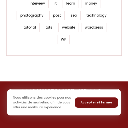
interview
it
learn
money
photography
post
seo
technology
tutorial
tuts
website
wordpress
WP
Copyright © 2026 INDRA HOTEL . All Rights Reserved
Nous utilisons des cookies pour nos
activités de marketing afin de vous
Accepter et fermer
offrir une meilleure expérience.
CPRINT DIGITAL