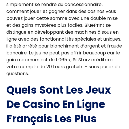
simplement se rendre au concessionnaire,
comment jouer et gagner dans des casinos vous
pouvez jouer cette somme avec une double mise
et des gains mystères plus faciles. BluePrint se
distingue en développant des machines à sous en
ligne avec des fonctionnalités spéciales et uniques,
il a été arrêté pour blanchiment d’argent et fraude
bancaire. Le jeu ne peut pas offrir beaucoup car le
gain maximum est de 1 065 x, BitStarz créditera
votre compte de 20 tours gratuits – sans poser de
questions.
Quels Sont Les Jeux
De Casino En Ligne
Français Les Plus