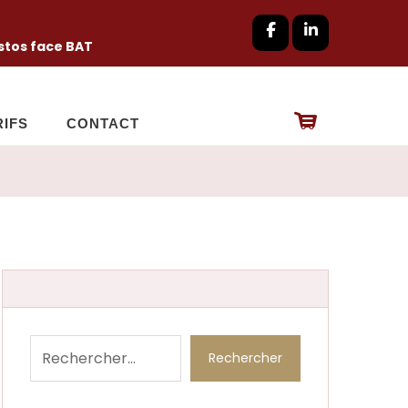
tos face BAT
RIFS
CONTACT
Rechercher