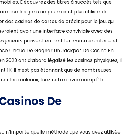
obiles. Découvrez des titres à succès tels que
aré que les gens ne pourraient plus utiliser de
er des casinos de cartes de crédit pour le jeu, qui
evraient avoir une interface conviviale avec des
s joueurs puissent en profiter, communautaire et
hance Unique De Gagner Un Jackpot De Casino En
en 2023 ont d’abord légalisé les casinos physiques, il
nt 1K. Il n’est pas étonnant que de nombreuses
er les rouleaux, lisez notre revue complète.
 Casinos De
ec n’importe quelle méthode que vous avez utilisée