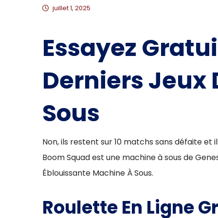
juillet 1, 2025
Essayez Gratu
Derniers Jeux
Sous
Non, ils restent sur 10 matchs sans défaite et 
Boom Squad est une machine à sous de Genes
Éblouissante Machine À Sous.
Roulette En Ligne G