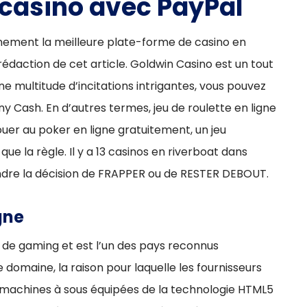
 casino avec PayPal
nement la meilleure plate-forme de casino en
daction de cet article. Goldwin Casino est un tout
ne multitude d’incitations intrigantes, vous pouvez
nny Cash. En d’autres termes, jeu de roulette en ligne
jouer au poker en ligne gratuitement, un jeu
ue la règle. Il y a 13 casinos en riverboat dans
dre la décision de FRAPPER ou de RESTER DEBOUT.
gne
de gaming et est l’un des pays reconnus
omaine, la raison pour laquelle les fournisseurs
machines à sous équipées de la technologie HTML5