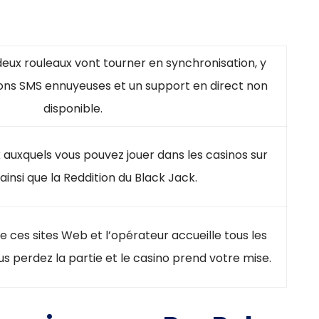
 deux rouleaux vont tourner en synchronisation, y
ns SMS ennuyeuses et un support en direct non
disponible.
ux auxquels vous pouvez jouer dans les casinos sur
 ainsi que la Reddition du Black Jack.
e ces sites Web et l’opérateur accueille tous les
us perdez la partie et le casino prend votre mise.