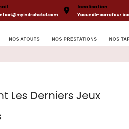
ail
localisation
ntact@myindrahotel.com
Yaoundé-carrefour bas
NOS ATOUTS
NOS PRESTATIONS
NOS TA
t Les Derniers Jeux
s