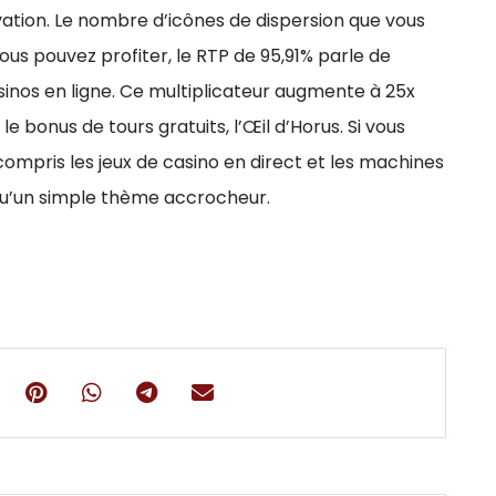
vation. Le nombre d’icônes de dispersion que vous
us pouvez profiter, le RTP de 95,91% parle de
sinos en ligne. Ce multiplicateur augmente à 25x
 bonus de tours gratuits, l’Œil d’Horus. Si vous
pris les jeux de casino en direct et les machines
 qu’un simple thème accrocheur.