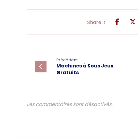
Précédent
Machines à Sous Jeux
Gratuits
Les commentaires sont désactivés.