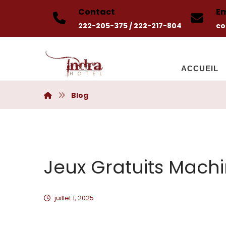
Contact
Em
222-205-375 / 222-217-804
co
ACCUEIL
Blog
Jeux Gratuits Machi
juillet 1, 2025