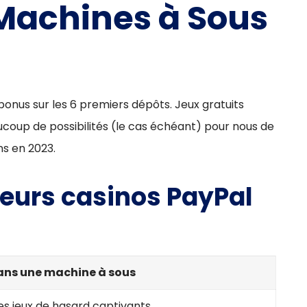
 Machines à Sous
s bonus sur les 6 premiers dépôts. Jeux gratuits
eaucoup de possibilités (le cas échéant) pour nous de
ns en 2023.
leurs casinos PayPal
ns une machine à sous
es jeux de hasard captivants.