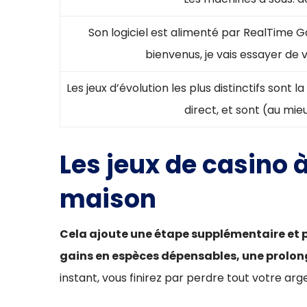
Son logiciel est alimenté par RealTime G
bienvenus, je vais essayer de v
Les jeux d’évolution les plus distinctifs sont
direct, et sont (au mie
Les jeux de casino 
maison
Cela ajoute une étape supplémentaire et p
gains en espèces dépensables, une prolon
instant, vous finirez par perdre tout votre arg