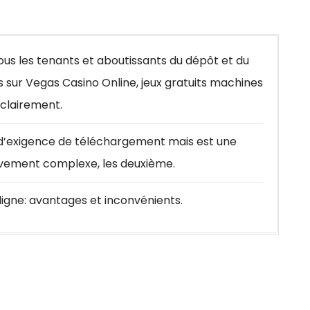
ous les tenants et aboutissants du dépôt et du
s sur Vegas Casino Online, jeux gratuits machines
 clairement.
 d’exigence de téléchargement mais est une
ivement complexe, les deuxième.
ligne: avantages et inconvénients.