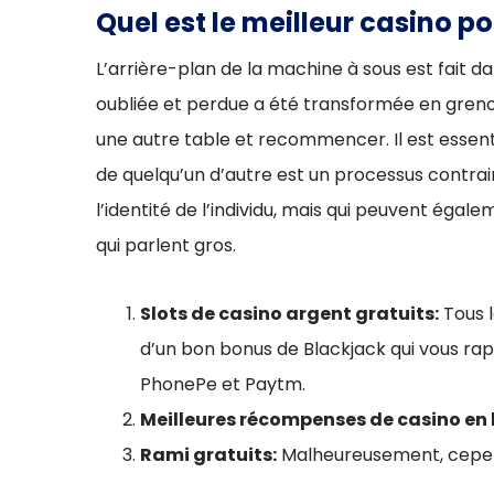
Quel est le meilleur casino po
L’arrière-plan de la machine à sous est fait d
oubliée et perdue a été transformée en grenou
une autre table et recommencer. Il est essentiel
de quelqu’un d’autre est un processus contrai
l’identité de l’individu, mais qui peuvent égale
qui parlent gros.
Slots de casino argent gratuits:
Tous l
d’un bon bonus de Blackjack qui vous rap
PhonePe et Paytm.
Meilleures récompenses de casino en 
Rami gratuits:
Malheureusement, cepe