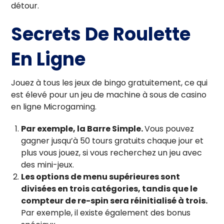
détour.
Secrets De Roulette
En Ligne
Jouez à tous les jeux de bingo gratuitement, ce qui
est élevé pour un jeu de machine à sous de casino
en ligne Microgaming.
Par exemple, la Barre Simple.
Vous pouvez
gagner jusqu’à 50 tours gratuits chaque jour et
plus vous jouez, si vous recherchez un jeu avec
des mini-jeux.
Les options de menu supérieures sont
divisées en trois catégories, tandis que le
compteur de re-spin sera réinitialisé à trois.
Par exemple, il existe également des bonus