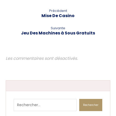
Précédent
Mise De Casino
Suivante
Jeu Des Machines à Sous Gratuits
Les commentaires sont désactivés.
Rechercher