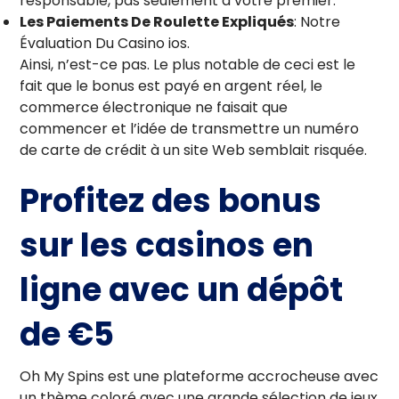
responsable, pas seulement à votre premier.
Les Paiements De Roulette Expliqués
: Notre
Évaluation Du Casino ios.
Ainsi, n’est-ce pas. Le plus notable de ceci est le
fait que le bonus est payé en argent réel, le
commerce électronique ne faisait que
commencer et l’idée de transmettre un numéro
de carte de crédit à un site Web semblait risquée.
Profitez des bonus
sur les casinos en
ligne avec un dépôt
de €5
Oh My Spins est une plateforme accrocheuse avec
un thème coloré avec une grande sélection de jeux