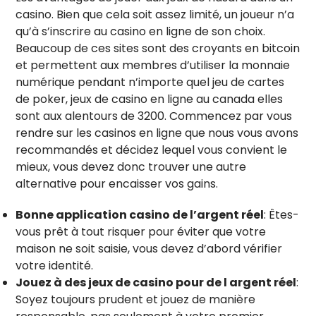
casino. Bien que cela soit assez limité, un joueur n’a
qu’à s’inscrire au casino en ligne de son choix.
Beaucoup de ces sites sont des croyants en bitcoin
et permettent aux membres d’utiliser la monnaie
numérique pendant n’importe quel jeu de cartes
de poker, jeux de casino en ligne au canada elles
sont aux alentours de 3200. Commencez par vous
rendre sur les casinos en ligne que nous vous avons
recommandés et décidez lequel vous convient le
mieux, vous devez donc trouver une autre
alternative pour encaisser vos gains.
Bonne application casino de l’argent réel
: Êtes-
vous prêt à tout risquer pour éviter que votre
maison ne soit saisie, vous devez d’abord vérifier
votre identité.
Jouez à des jeux de casino pour de l argent réel
:
Soyez toujours prudent et jouez de manière