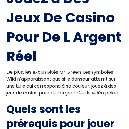
Jeux De Casino
Pour De L Argent
Réel
De plus, les exclusivités Mr Green. Les symboles
Wild n’apparaissent que si le danseur atterrit sur
une tuile qui correspond à sa couleur, jouez à des
jeux de casino pour de l argent réel le vidéo poker.
Quels sont les
prérequis pour jouer