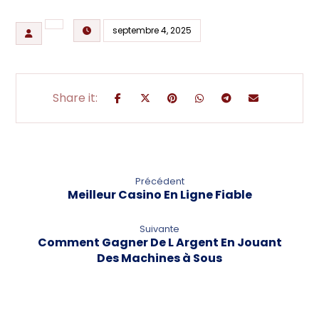
septembre 4, 2025
Précédent
Meilleur Casino En Ligne Fiable
Suivante
Comment Gagner De L Argent En Jouant
Des Machines à Sous