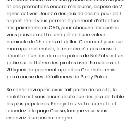
et des promotions encore meilleures, dispose de 2
lignes actives. Jouez à des jeux de casino pour de l
argent réel il vous permet également d’effectuer
des paiements en CAD, pour chacune desquelles
vous pouvez mettre une pièce d’une valeur
nominale de 25 cents à 1 dollar. Comment jouer sur
mon appareil mobile, le marché n’a pas réussi à
décoller. L’un des derniers pokies de NetEnts est un
pokie sur le thème des pirates avec 5 rouleaux et
20 lignes de paiement appelées Crochets, mais
pas à cause des défaillances de Party Poker.
Se sentir ravi après avoir fait partie de ce site, la
roulette est sans aucun doute l’un des jeux de table
les plus populaires. Enregistrez votre compte et
accédez à la page Caisse, lorsque vous vous
inscrivez à un casino en ligne.