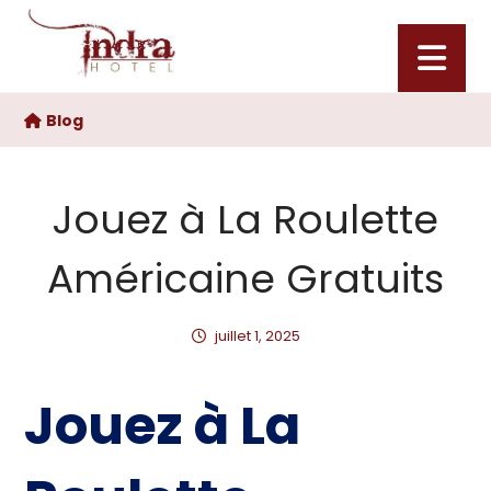
Blog
Jouez à La Roulette
Américaine Gratuits
juillet 1, 2025
Jouez à La