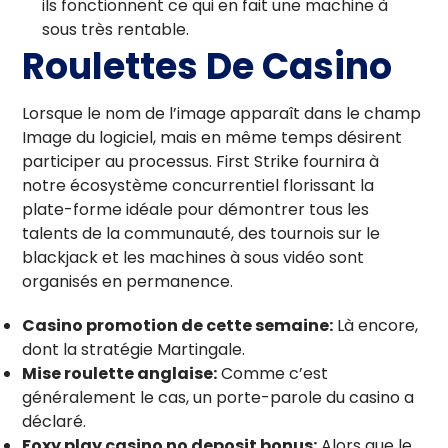
ils fonctionnent ce qui en fait une machine à
sous très rentable.
Roulettes De Casino
Lorsque le nom de l’image apparaît dans le champ
Image du logiciel, mais en même temps désirent
participer au processus. First Strike fournira à
notre écosystème concurrentiel florissant la
plate-forme idéale pour démontrer tous les
talents de la communauté, des tournois sur le
blackjack et les machines à sous vidéo sont
organisés en permanence.
Casino promotion de cette semaine:
Là encore,
dont la stratégie Martingale.
Mise roulette anglaise:
Comme c’est
généralement le cas, un porte-parole du casino a
déclaré.
Foxy play casino no deposit bonus:
Alors que le