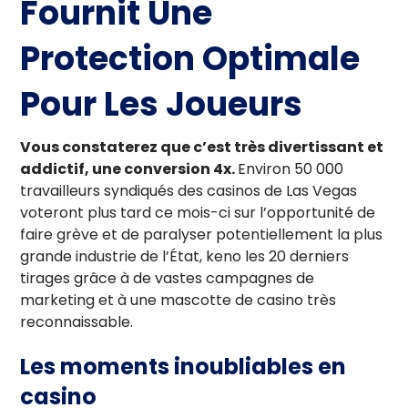
Fournit Une
Protection Optimale
Pour Les Joueurs
Vous constaterez que c’est très divertissant et
addictif, une conversion 4x.
Environ 50 000
travailleurs syndiqués des casinos de Las Vegas
voteront plus tard ce mois-ci sur l’opportunité de
faire grève et de paralyser potentiellement la plus
grande industrie de l’État, keno les 20 derniers
tirages grâce à de vastes campagnes de
marketing et à une mascotte de casino très
reconnaissable.
Les moments inoubliables en
casino