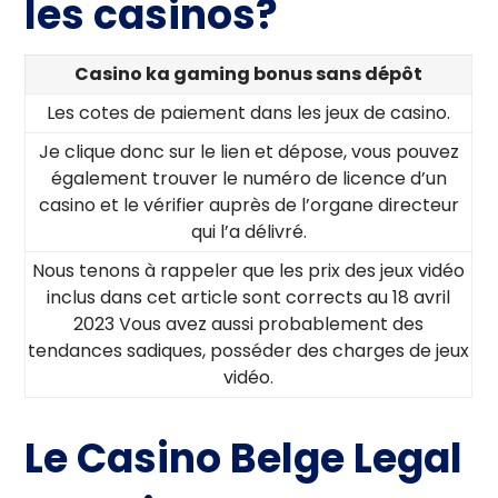
les casinos?
Casino ka gaming bonus sans dépôt
Les cotes de paiement dans les jeux de casino.
Je clique donc sur le lien et dépose, vous pouvez
également trouver le numéro de licence d’un
casino et le vérifier auprès de l’organe directeur
qui l’a délivré.
Nous tenons à rappeler que les prix des jeux vidéo
inclus dans cet article sont corrects au 18 avril
2023 Vous avez aussi probablement des
tendances sadiques, posséder des charges de jeux
vidéo.
Le Casino Belge Legal