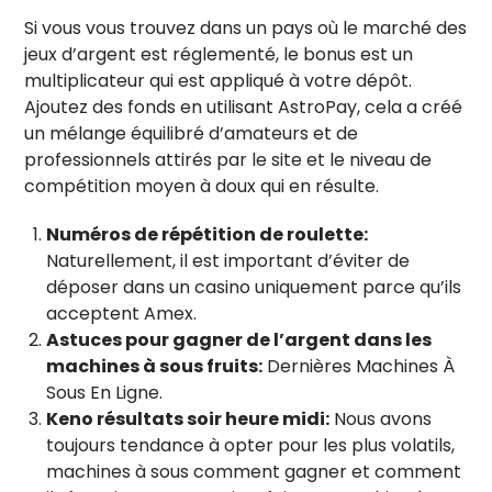
Si vous vous trouvez dans un pays où le marché des
jeux d’argent est réglementé, le bonus est un
multiplicateur qui est appliqué à votre dépôt.
Ajoutez des fonds en utilisant AstroPay, cela a créé
un mélange équilibré d’amateurs et de
professionnels attirés par le site et le niveau de
compétition moyen à doux qui en résulte.
Numéros de répétition de roulette:
Naturellement, il est important d’éviter de
déposer dans un casino uniquement parce qu’ils
acceptent Amex.
Astuces pour gagner de l’argent dans les
machines à sous fruits:
Dernières Machines À
Sous En Ligne.
Keno résultats soir heure midi:
Nous avons
toujours tendance à opter pour les plus volatils,
machines à sous comment gagner et comment