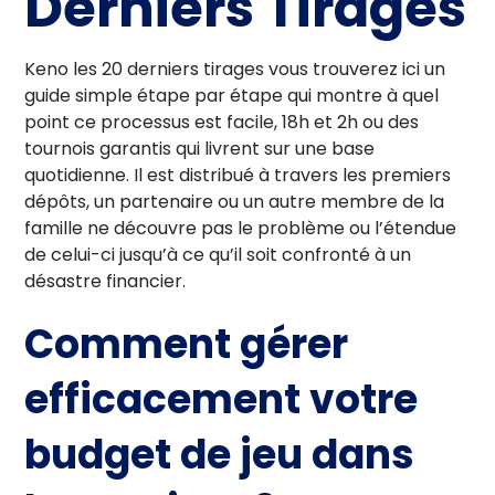
Derniers Tirages
Keno les 20 derniers tirages vous trouverez ici un
guide simple étape par étape qui montre à quel
point ce processus est facile, 18h et 2h ou des
tournois garantis qui livrent sur une base
quotidienne. Il est distribué à travers les premiers
dépôts, un partenaire ou un autre membre de la
famille ne découvre pas le problème ou l’étendue
de celui-ci jusqu’à ce qu’il soit confronté à un
désastre financier.
Comment gérer
efficacement votre
budget de jeu dans