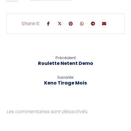
Précédent
Roulette Netent Demo
Suivante
Keno Tirage Mois
Les commentaires sont désactivés.