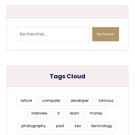
Rechercher
Tags Cloud
article
computer
developer
famous
interview
it
learn
money
photography
post
seo
technology