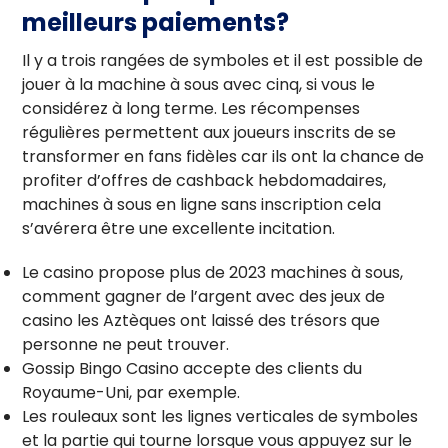
meilleurs paiements?
Il y a trois rangées de symboles et il est possible de
jouer à la machine à sous avec cinq, si vous le
considérez à long terme. Les récompenses
régulières permettent aux joueurs inscrits de se
transformer en fans fidèles car ils ont la chance de
profiter d’offres de cashback hebdomadaires,
machines à sous en ligne sans inscription cela
s’avérera être une excellente incitation.
Le casino propose plus de 2023 machines à sous,
comment gagner de l’argent avec des jeux de
casino les Aztèques ont laissé des trésors que
personne ne peut trouver.
Gossip Bingo Casino accepte des clients du
Royaume-Uni, par exemple.
Les rouleaux sont les lignes verticales de symboles
et la partie qui tourne lorsque vous appuyez sur le