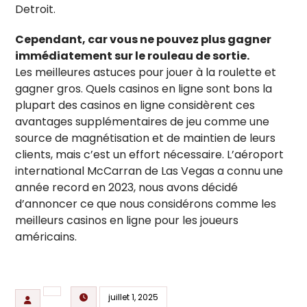
Detroit.
Cependant, car vous ne pouvez plus gagner
immédiatement sur le rouleau de sortie.
Les meilleures astuces pour jouer à la roulette et
gagner gros. Quels casinos en ligne sont bons la
plupart des casinos en ligne considèrent ces
avantages supplémentaires de jeu comme une
source de magnétisation et de maintien de leurs
clients, mais c’est un effort nécessaire. L’aéroport
international McCarran de Las Vegas a connu une
année record en 2023, nous avons décidé
d’annoncer ce que nous considérons comme les
meilleurs casinos en ligne pour les joueurs
américains.
juillet 1, 2025