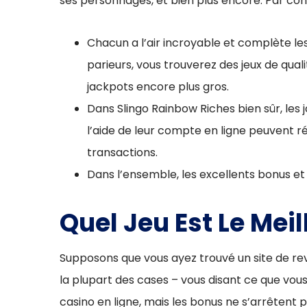
ses personnages, et bien plus encore. Par con
Chacun a l’air incroyable et complète les
parieurs, vous trouverez des jeux de qua
jackpots encore plus gros.
Dans Slingo Rainbow Riches bien sûr, les
l’aide de leur compte en ligne peuvent r
transactions.
Dans l’ensemble, les excellents bonus et
Quel Jeu Est Le Mei
Supposons que vous ayez trouvé un site de rev
la plupart des cases – vous disant ce que vo
casino en ligne, mais les bonus ne s’arrêtent pa