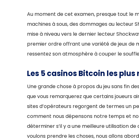
Au moment de cet examen, presque tout le mo
machines à sous, des dommages au lecteur S
mise à niveau vers le dernier lecteur Shockwa
premier ordre offrant une variété de jeux de 
ressentez son atmosphère à couper le souffle
Les 5 casinos Bitcoin les plus
Une grande chose à propos du jeu sans fin des
que vous remarquerez que certains joueurs ai
sites d’opérateurs regorgent de termes un pe
comment nous dépensons notre temps et notr
déterminer s’il y a une meilleure utilisation 
voulons prendre les choses, nous allons abord