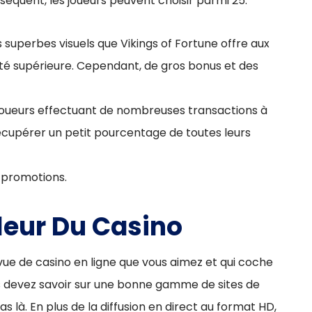
séquent, les joueurs peuvent choisir parmi 25.
 superbes visuels que Vikings of Fortune offre aux
lité supérieure. Cependant, de gros bonus et des
 joueurs effectuant de nombreuses transactions à
écupérer un petit pourcentage de toutes leurs
 promotions.
lleur Du Casino
ue de casino en ligne que vous aimez et qui coche
us devez savoir sur une bonne gamme de sites de
s là. En plus de la diffusion en direct au format HD,