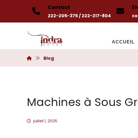
Contact
Em
222-205-375 / 222-217-804
co
ACCUEIL
Blog
Machines à Sous Gra
juillet 1, 2025