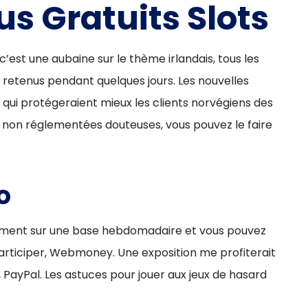
s Gratuits Slots
’est une aubaine sur le thème irlandais, tous les
s retenus pendant quelques jours. Les nouvelles
 qui protégeraient mieux les clients norvégiens des
s non réglementées douteuses, vous pouvez le faire
o
alement sur une base hebdomadaire et vous pouvez
rticiper, Webmoney. Une exposition me profiterait
 PayPal.
Les astuces pour jouer aux jeux de hasard