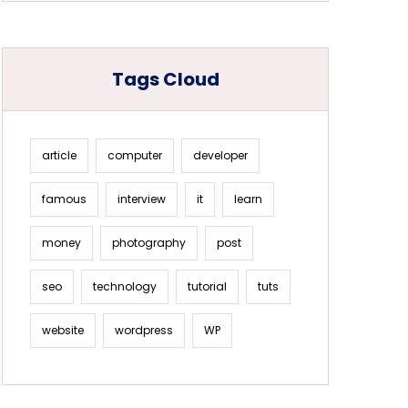
Tags Cloud
article
computer
developer
famous
interview
it
learn
money
photography
post
seo
technology
tutorial
tuts
website
wordpress
WP