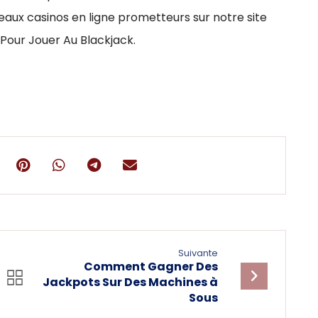
ux casinos en ligne prometteurs sur notre site
 Pour Jouer Au Blackjack.
Suivante
Comment Gagner Des
Jackpots Sur Des Machines à
Sous