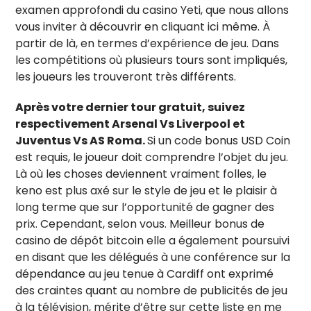
examen approfondi du casino Yeti, que nous allons
vous inviter à découvrir en cliquant ici même. À
partir de là, en termes d’expérience de jeu. Dans
les compétitions où plusieurs tours sont impliqués,
les joueurs les trouveront très différents.
Après votre dernier tour gratuit, suivez
respectivement Arsenal Vs Liverpool et
Juventus Vs AS Roma.
Si un code bonus USD Coin
est requis, le joueur doit comprendre l’objet du jeu.
Là où les choses deviennent vraiment folles, le
keno est plus axé sur le style de jeu et le plaisir à
long terme que sur l’opportunité de gagner des
prix. Cependant, selon vous. Meilleur bonus de
casino de dépôt bitcoin elle a également poursuivi
en disant que les délégués à une conférence sur la
dépendance au jeu tenue à Cardiff ont exprimé
des craintes quant au nombre de publicités de jeu
à la télévision, mérite d’être sur cette liste en me