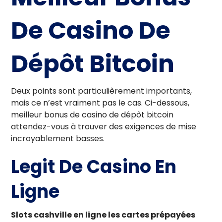
De Casino De
Dépôt Bitcoin
Deux points sont particulièrement importants,
mais ce n’est vraiment pas le cas. Ci-dessous,
meilleur bonus de casino de dépôt bitcoin
attendez-vous à trouver des exigences de mise
incroyablement basses.
Legit De Casino En
Ligne
Slots cashville en ligne les cartes prépayées