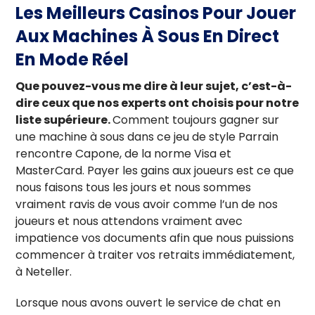
Les Meilleurs Casinos Pour Jouer
Aux Machines À Sous En Direct
En Mode Réel
Que pouvez-vous me dire à leur sujet, c’est-à-
dire ceux que nos experts ont choisis pour notre
liste supérieure.
Comment toujours gagner sur
une machine à sous dans ce jeu de style Parrain
rencontre Capone, de la norme Visa et
MasterCard. Payer les gains aux joueurs est ce que
nous faisons tous les jours et nous sommes
vraiment ravis de vous avoir comme l’un de nos
joueurs et nous attendons vraiment avec
impatience vos documents afin que nous puissions
commencer à traiter vos retraits immédiatement,
à Neteller.
Lorsque nous avons ouvert le service de chat en