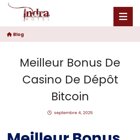
Blog
Meilleur Bonus De
Casino De Dépôt
Bitcoin
septembre 4, 2025
Meilleur Bonus