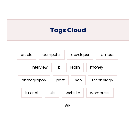
Tags Cloud
article
computer
developer
famous
interview
it
learn
money
photography
post
seo
technology
tutorial
tuts
website
wordpress
WP