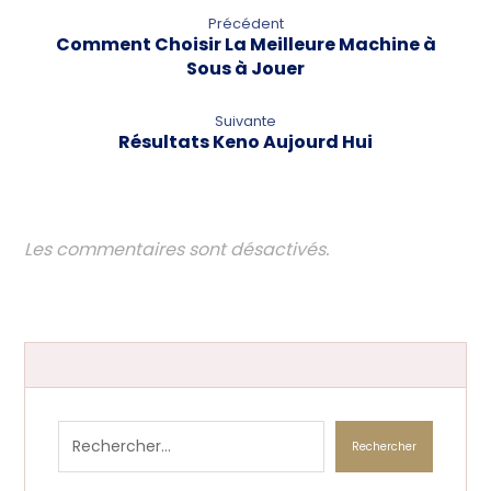
Précédent
Comment Choisir La Meilleure Machine à
Sous à Jouer
Suivante
Résultats Keno Aujourd Hui
Les commentaires sont désactivés.
Rechercher