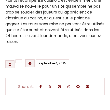
Points récompense casino c’est évidemment une
mauvaise nouvelle pour un site qui semble ne pas
trop se soucier des joueurs qui apprécient ce
classique du casino, et qui est sur le point de
gagner. Les tours sans mise ne peuvent être utilisés
que sur Starburst et doivent être utilisés dans les
24 heures suivant leur demande, alors vous auriez
raison.
septembre 4, 2025