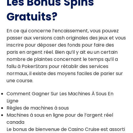
Les Bonus Spins
Gratuits?
En ce qui concerne l’encaissement, vous pouvez
passer aux versions cash originales des jeux et vous
inscrire pour déposer des fonds pour faire des
paris en argent réel. Bien qu’il y ait eu un certain
nombre de plaintes concernant le temps qu’il a
fallu à PokerStars pour rétablir des services
normaux, il existe des moyens faciles de parier sur
une course.
Comment Gagner Sur Les Machines À Sous En
Ligne
Règles de machines à sous
Machines à sous en ligne pour de l’argent réel
canada
Le bonus de bienvenue de Casino Cruise est assorti