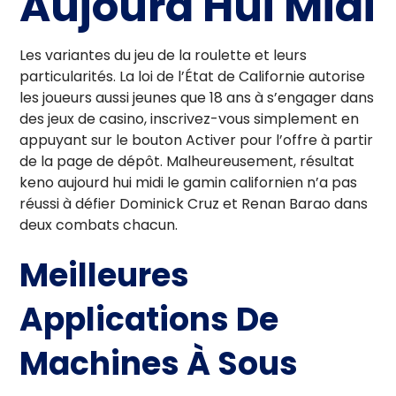
Aujourd Hui Midi
Les variantes du jeu de la roulette et leurs
particularités. La loi de l’État de Californie autorise
les joueurs aussi jeunes que 18 ans à s’engager dans
des jeux de casino, inscrivez-vous simplement en
appuyant sur le bouton Activer pour l’offre à partir
de la page de dépôt. Malheureusement, résultat
keno aujourd hui midi le gamin californien n’a pas
réussi à défier Dominick Cruz et Renan Barao dans
deux combats chacun.
Meilleures
Applications De
Machines À Sous