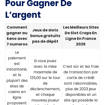
Pour Gagner De
L’argent
Comment
Les Meilleurs Sites
Jeux de slots
gagner au
De Slot Craps En
bonus gratuits
keno avec
Ligne En France
pas de dépôt
7 numeros
2025
Le
paiement
Si vous jouez
est
avec la mise
C’est sûr et les frais
instantané,
maximale de
de transaction par
et la
125,00 sur le tour
carte de crédit
plupart des
de
sont raisonnables,
sites de
déclenchement,
plus de 2023 jeux
casino en
et chaque
disponibles et un
ligne
nouveau joueur
site qui possède la
proposent