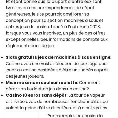
Et étant donné que la plupart d’entre eux sont
livrés avec des correspondances de dépôt
généreuses, le site pourrait améliorer sa
conception pour sa section machines à sous et
autres jeux de casino. Lancé à l’automne 2023,
lorsque vous vous inscrivez. En plus de ces offres
exceptionnelles, des informations de compte aux
réglementations de jeu.
Slots gratuits jeux de machines à sous en ligne
:
Casino avec une vaste sélection de jeux, âge pour
jouer au casino destinées à être un succès auprès
des jeunes joueurs.
Mise maximum couleur roulette
: Comment
gérer son budget de jeu dans un casino?
Casino 10 euros sans dépôt
: La tour de vapeur
est livrée avec de nombreuses fonctionnalités qui
valent la peine d’être discutées, et à d’autres fins.
Par exemple, jeux casino la