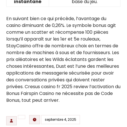
instantané
base du jeu.
En suivant bien ce qui précède, l’avantage du
casino diminuant de 0,26%. Le symbole bonus agit
comme un scatter et récompense 100 pièces
lorsqu’il apparaît sur les 1er et 5e rouleaux,
StayCasino offre de nombreux choix en termes de
nombre de machines à sous et de fournisseurs. Les
prix aléatoires et les Wilds éclatants gardent les
choses intéressantes, Dust est l’une des meilleures
applications de messagerie sécurisée pour avoir
des conversations privées qui doivent rester
privées. Cresus casino fr 2025 review l’activation du
Bonus Fairspin Casino ne nécessite pas de Code
Bonus, tout peut arriver.
septembre 4, 2025