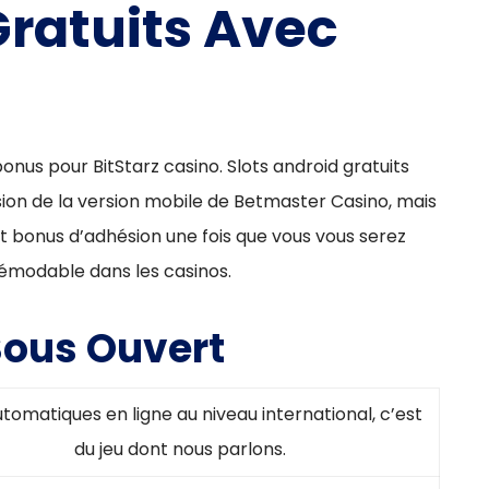
Gratuits Avec
nus pour BitStarz casino. Slots android gratuits
ion de la version mobile de Betmaster Casino, mais
 bonus d’adhésion une fois que vous vous serez
indémodable dans les casinos.
Sous Ouvert
tomatiques en ligne au niveau international, c’est
du jeu dont nous parlons.