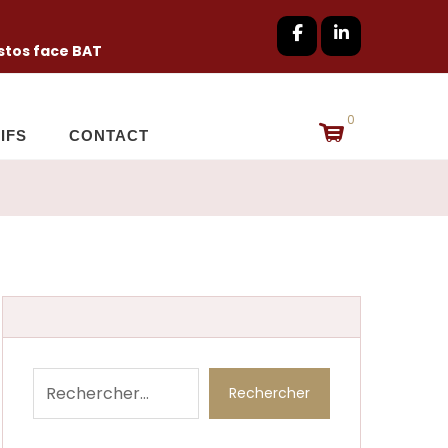
tos face BAT
0
IFS
CONTACT
Rechercher