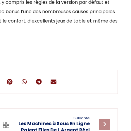
 y compris les règles de la version par défaut et
avec bonus l’une des nombreuses causes principales
 le confort, d’excellents jeux de table et même des
Suivante
Les Machines à Sous En Ligne
Paient Elles De L Argent Réel