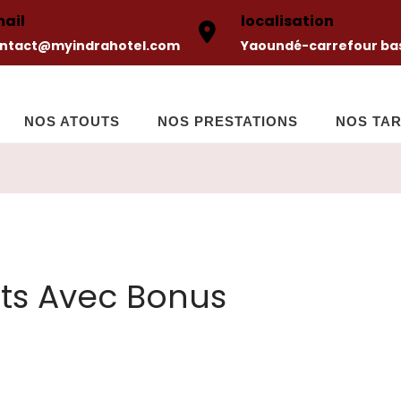
ail
localisation
ntact@myindrahotel.com
Yaoundé-carrefour bas
NOS ATOUTS
NOS PRESTATIONS
NOS TAR
its Avec Bonus