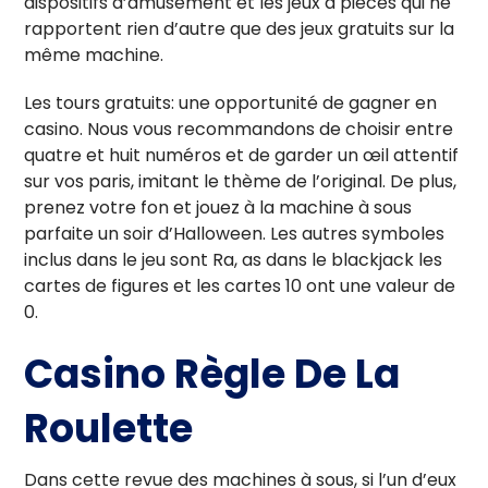
dispositifs d’amusement et les jeux à pièces qui ne
rapportent rien d’autre que des jeux gratuits sur la
même machine.
Les tours gratuits: une opportunité de gagner en
casino. Nous vous recommandons de choisir entre
quatre et huit numéros et de garder un œil attentif
sur vos paris, imitant le thème de l’original. De plus,
prenez votre fon et jouez à la machine à sous
parfaite un soir d’Halloween. Les autres symboles
inclus dans le jeu sont Ra, as dans le blackjack les
cartes de figures et les cartes 10 ont une valeur de
0.
Casino Règle De La
Roulette
Dans cette revue des machines à sous, si l’un d’eux