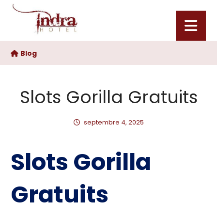
Blog
Slots Gorilla Gratuits
septembre 4, 2025
Slots Gorilla
Gratuits