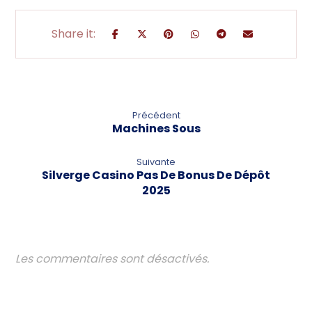
Précédent
Machines Sous
Suivante
Silverge Casino Pas De Bonus De Dépôt
2025
Les commentaires sont désactivés.