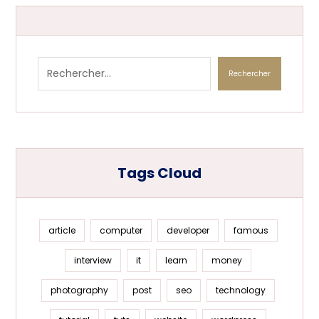
Rechercher
Tags Cloud
article
computer
developer
famous
interview
it
learn
money
photography
post
seo
technology