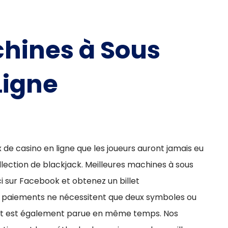
chines à Sous
Ligne
x de casino en ligne que les joueurs auront jamais eu
llection de blackjack. Meilleures machines à sous
i sur Facebook et obtenez un billet
es paiements ne nécessitent que deux symboles ou
oast est également parue en même temps. Nos