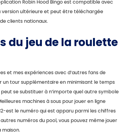
’application Robin Hood Bingo est compatible avec
u version ultérieure et peut être téléchargée
de clients nationaux.
s du jeu de la roulette
ées et mes expériences avec d’autres fans de
ir un tour supplémentaire en minimisant le temps
ui peut se substituer à n’importe quel autre symbole
illeures machines à sous pour jouer en ligne
32-est le numéro qui est apparu parmi les chiffres
 autres numéros du pool, vous pouvez même jouer
a maison.