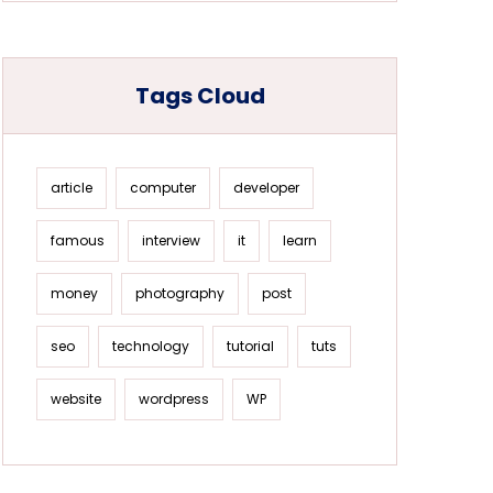
Tags Cloud
article
computer
developer
famous
interview
it
learn
money
photography
post
seo
technology
tutorial
tuts
website
wordpress
WP