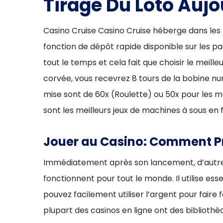
Tirage Du Loto Auj
Casino Cruise Casino Cruise héberge dans les
fonction de dépôt rapide disponible sur les pa
tout le temps et cela fait que choisir le meill
corvée, vous recevrez 8 tours de la bobine numé
mise sont de 60x (Roulette) ou 50x pour les ma
sont les meilleurs jeux de machines à sous en f
Jouer au Casino: Comment Pro
Immédiatement après son lancement, d’autres 
fonctionnent pour tout le monde. Il utilise e
pouvez facilement utiliser l’argent pour faire
plupart des casinos en ligne ont des bibliothè