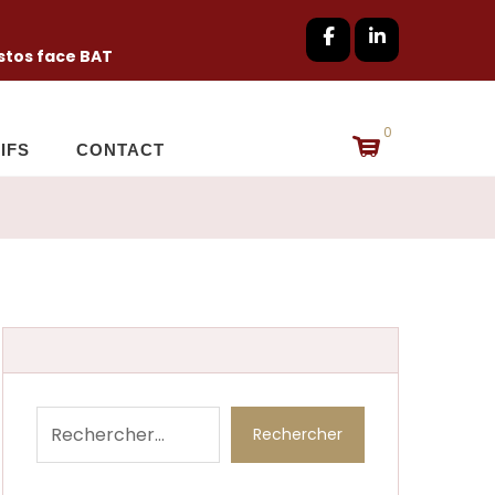
tos face BAT
0
IFS
CONTACT
Rechercher